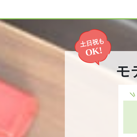
土日祝も
OK!
モ