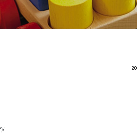
20
)/