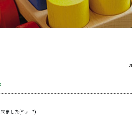
2
る
した(*´ω｀*)