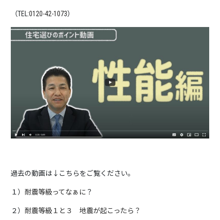
（TEL:
0120-42-1073
）
過去の動画は↓こちらをご覧ください。
１）
耐震等級ってなぁに
？
２）
耐震等級１と３ 地震が起こったら？