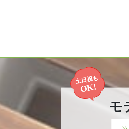
土日祝も
OK!
モ