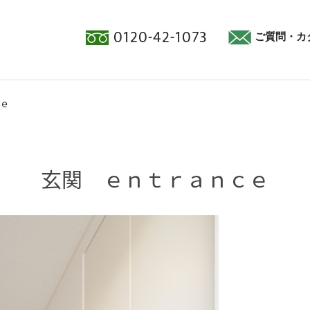
0120-42-1073
ご質問・カ
ｅ
玄関 ｅｎｔｒａｎｃｅ