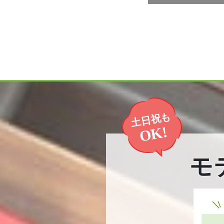
土日祝も
OK!
モ