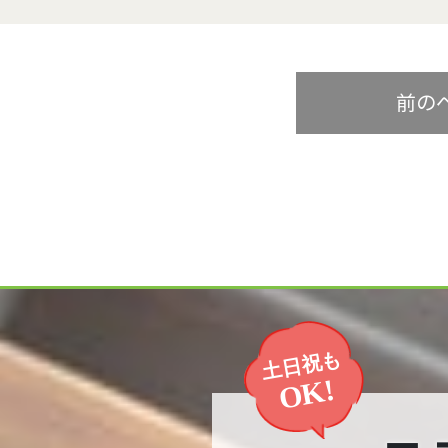
前の
土日祝も
OK!