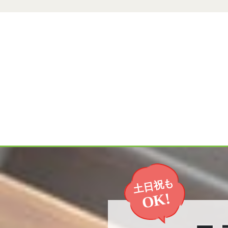
土日祝も
OK!