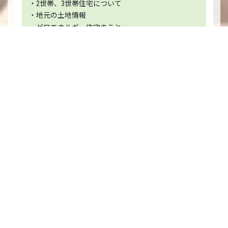
・2世帯、3世帯住宅について
・地元の土地情報
・ゼロエネルギー住宅のこと
・住宅ローンの賢い借り方
・間取り設計の注意事項など
・建物価格以外に必要な金額について
・建て替えやリフォームについて
お電話でのご予約
0120-42-1073
＊スマホ・携帯電話からもご利用いただけます。
メールでのご予約・ご相談
24時間OK