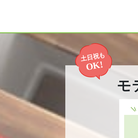
土日祝も
OK!
モ