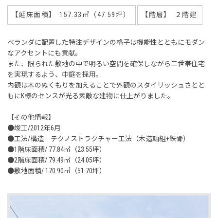
【延床面積】
157.33㎡（47.59坪）
【階層】
２階建
ベランダに配置した特注デザインの格子は機能性とともにモダン
なアクセントにも貢献。
また、限られた敷地の中で明るい空間を確保しながら二世帯住宅
を実現するよう、中庭を採用。
内観は木のぬくもりを加えることで外観のスタイリッシュさとと
もにK様のセンスが光る素敵な建物に仕上がりました。
【その他情報】
●竣工/2012年6月
●工法/構造 テクノストラクチャー工法（木造軸組+鉄骨）
●1階床面積/ 77.84㎡（23.55坪）
●2階床面積/ 79.49㎡（24.05坪）
●敷地面積/ 170.90㎡（51.70坪）